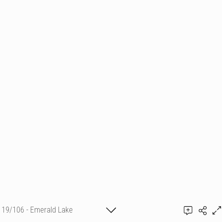
19/106 - Emerald Lake
Shirley Sèvegrand