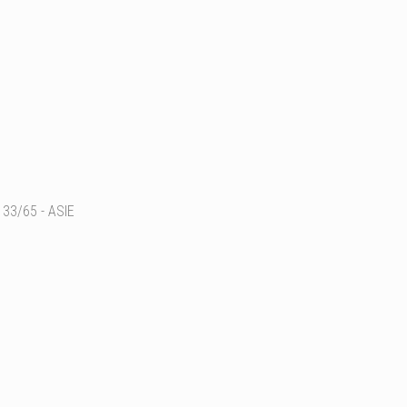
33/65 - ASIE
Cat Ba parc national
Ajouter un commentaire
Email