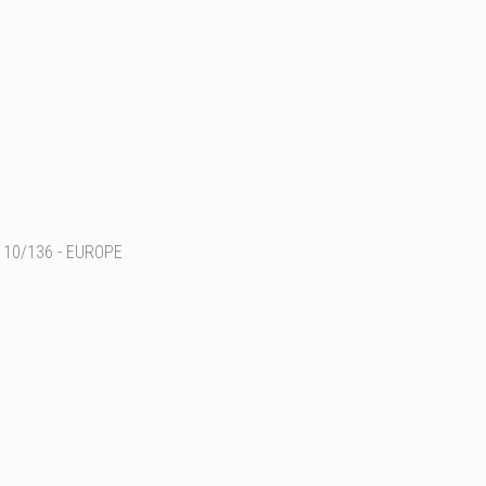
10/136 - EUROPE
Ajouter un commentaire
Email
Nom