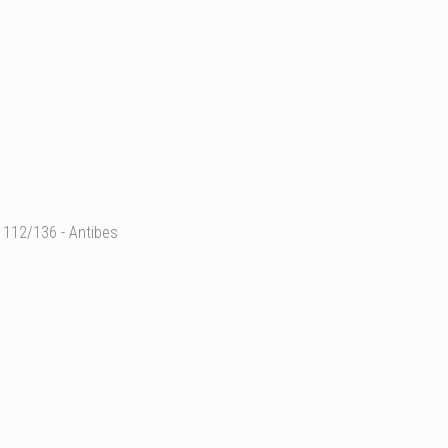
112/136 - Antibes
Provence Alpes Côte d'
Ajouter un commentaire
Email