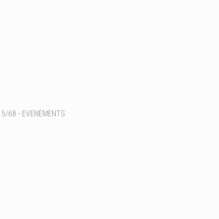
5/68 - EVENEMENTS
Ajouter un commentaire
Email
Nom