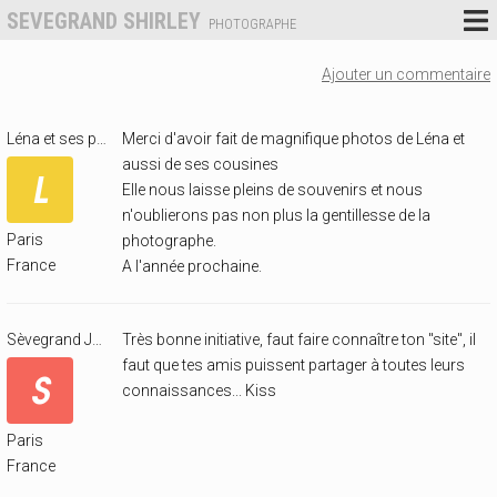
SEVEGRAND SHIRLEY
PHOTOGRAPHE
Ajouter un commentaire
Léna et ses parents
Merci d'avoir fait de magnifique photos de Léna et
aussi de ses cousines
Elle nous laisse pleins de souvenirs et nous
n'oublierons pas non plus la gentillesse de la
Paris
photographe.
France
A l'année prochaine.
Sèvegrand Jacques
Très bonne initiative, faut faire connaître ton "site", il
faut que tes amis puissent partager à toutes leurs
connaissances... Kiss
Paris
France